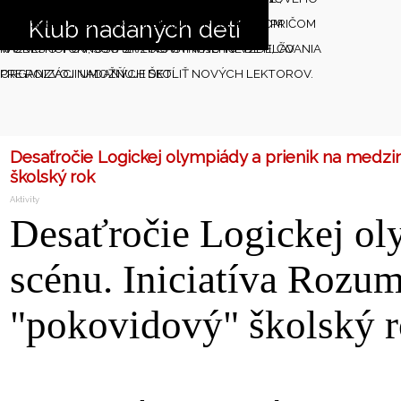
Klub nadaných detí
ŠKOLSKÉHO ROKA S KOMPLEXNÝM PROGRAMOM
ÚSPEŠNE ABSOLVOVALI LETNÉ SÚSTREDENIA, PRIČOM
WORKSHOPOV, SÚŤAŽÍ A INOVATÍVNEHO VZDELÁVANIA
KAŽDÉHO TURNUSU SA ZÚČASTŇUJÚ INÉ DETI, ČO
PRE ROZVOJ NADANÝCH DETÍ.
ORGANIZÁCII UMOŽŇUJE ŠKOLIŤ NOVÝCH LEKTOROV.
Desaťročie Logickej olympiády a prienik na medz
školský rok
Aktivity
Desaťročie Logickej ol
scénu. Iniciatíva Rozu
"pokovidový" školský 