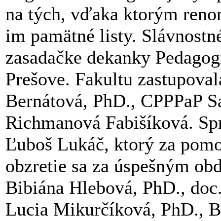
na tých, vďaka ktorým renom
im pamätné listy. Slávnostn
zasadačke dekanky Pedagogic
Prešove. Fakultu zastupova
Bernátová, PhD., CPPPaP Sa
Richmanová Fabišíková. Spr
Ľuboš Lukáč, ktorý za pomo
obzretie sa za úspešným obd
Bibiána Hlebová, PhD., doc
Lucia Mikurčíková, PhD., 