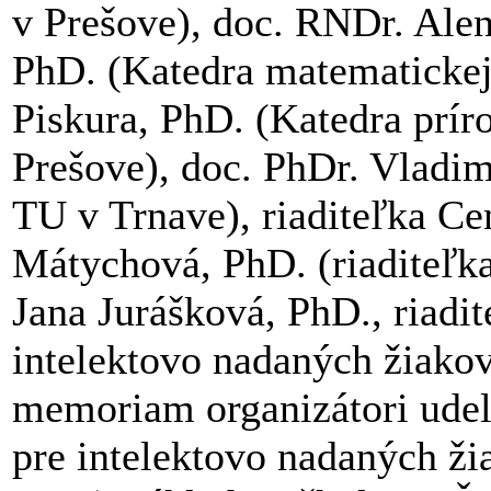
v Prešove), doc. RNDr. Ale
PhD. (Katedra matematickej
Piskura, PhD. (Katedra prír
Prešove), doc. PhDr. Vladim
TU v Trnave), riaditeľka Cen
Mátychová, PhD. (riaditeľka
Jana Jurášková, PhD., riadi
intelektovo nadaných žiako
memoriam organizátori udeli
pre intelektovo nadaných ži