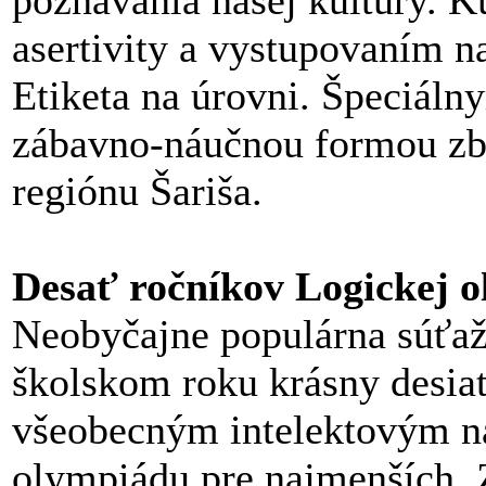
poznávania našej kultúry. K
asertivity a vystupovaním na
Etiketa na úrovni. Špeciáln
zábavno-náučnou formou zblí
regiónu Šariša.
Desať ročníkov Logickej 
Neobyčajne populárna súťaž 
školskom roku krásny desiat
všeobecným intelektovým n
olympiádu pre najmenších. Z