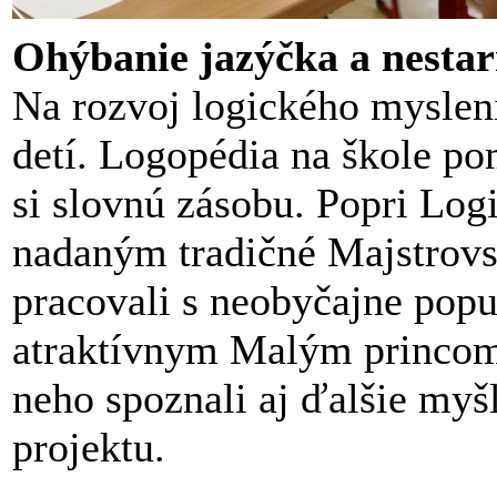
Ohýbanie jazýčka a nestar
Na rozvoj logického mysleni
detí. Logopédia na škole po
si slovnú zásobu. Popri Log
nadaným tradičné Majstrovst
pracovali s neobyčajne popu
atraktívnym Malým princom
neho spoznali aj ďalšie myš
projektu.