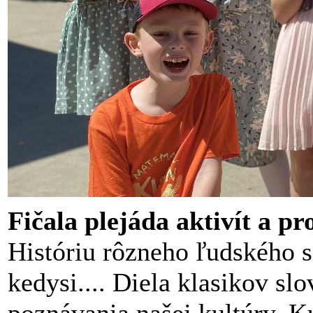
Fičala plejáda aktivít a pr
Históriu rôzneho ľudského s
kedysi.... Diela klasikov slo