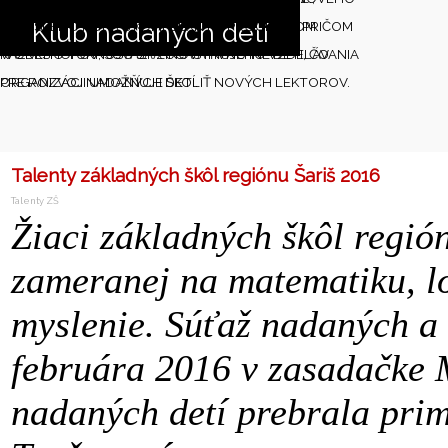
Klub nadaných detí
ŠKOLSKÉHO ROKA S KOMPLEXNÝM PROGRAMOM
ÚSPEŠNE ABSOLVOVALI LETNÉ SÚSTREDENIA, PRIČOM
WORKSHOPOV, SÚŤAŽÍ A INOVATÍVNEHO VZDELÁVANIA
KAŽDÉHO TURNUSU SA ZÚČASTŇUJÚ INÉ DETI, ČO
PRE ROZVOJ NADANÝCH DETÍ.
ORGANIZÁCII UMOŽŇUJE ŠKOLIŤ NOVÝCH LEKTOROV.
Talenty základných škôl regiónu Šariš 2016
Talenty ZŠ
Žiaci základných škôl región
zameranej na matematiku, lo
myslenie. Súťaž nadaných a 
februára 2016 v zasadačke 
nadaných detí prebrala pri