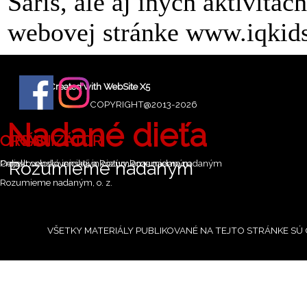
Šariš, ale aj iných aktivitác
webovej stránke www.iqkids
Created with WebSite X5
COPYRIGHT@2013-2026
Nadané dieťa
O NÁS
ORGANIZÁTOR
Projekt celoslovenskej iniciatívy Rozumieme nadaným
Celoslovenská iniciatíva Rozumieme nadaným
Rozumieme nadaným
Rozumieme nadaným, o. z.
VŠETKY MATERIÁLY PUBLIKOVANÉ NA TEJTO STRÁNKE S
Návrat na obsah