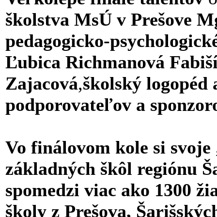
školstva MsÚ v Prešove M
pedagogicko-
psychologick
Ľubica Richmanová Fabiš
Zajacová
,
školský logopéd
podporovateľov a sponzoro
Vo finálovom kole si svoje 
základných škôl regiónu Š
spomedzi viac ako 1300 ži
školy z Prešova, Šarišskýc