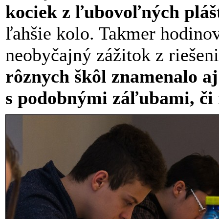
kociek z ľubovoľných pláš
ľahšie kolo. Takmer hodinov
neobyčajný zážitok z riešen
rôznych škôl znamenalo aj
s podobnými záľubami, či 