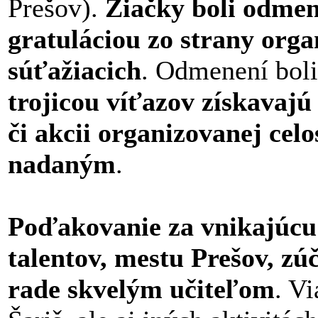
Prešov).
Žiačky boli odme
gratuláciou zo strany org
súťažiacich
. Odmenení boli
trojicou víťazov získavajú
či akcii organizovanej ce
nadaným
.
Poďakovanie za vnikajúcu 
talentov, mestu Prešov, z
rade skvelým učiteľom
. V