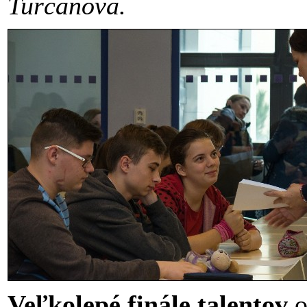
Turčanová.
Veľkolepé finále talentov
o